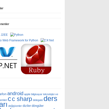
lar
enenler
android
lefon
apple
bilgisayar teknolojisi ve
ders
c
c sharp
temleri
delegate
arı
diziler
döngüler
değişkenler