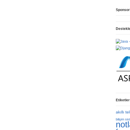
Sponsor
Destekl
Etiketler
akıllı te
bilişim sis
notl