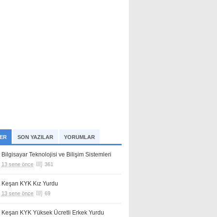
ER
SON YAZILAR
YORUMLAR
Bilgisayar Teknolojisi ve Bilişim Sistemleri
13 sene önce
361
Keşan KYK Kız Yurdu
13 sene önce
69
Keşan KYK Yüksek Ücretli Erkek Yurdu