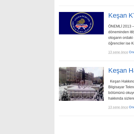
Keşan K
ÖNEMLİ 2013 – 
döneminden itib
otogarın ordaki 
öğrenciler ise 
13 sene önce
On
Keşan Ha
Keşan Hakkında 
Bilgisayar Tekno
bölümünü okuyo
hakkında sizlere
13 sene önce
On