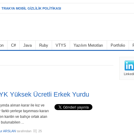
TRAKYA MOBIL GIZLILIK POLITIKASI
on
C#
Java
Ruby
VTYS
Yazılım Metotları
Portfolio
Linked
K Yüksek Ücretli Erkek Yurdu
nda alınan karar ile kız ve
 farklı yerleşe taşınması kararı
den kantin ve bahçe ortak alan
 bulunabilen ...
ur ARSLAN
tarafından
25