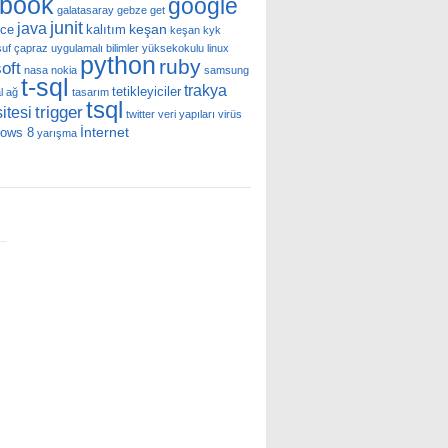
ebook
google
galatasaray
gebze
get
junit
java
keşan
nce
kalıtım
keşan kyk
uf çapraz uygulamalı bilimler yüksekokulu
linux
python
ruby
oft
nasa
nokia
samsung
t-sql
trakya
tetikleyiciler
l ağ
tasarım
tsql
trigger
itesi
twitter
veri yapıları
virüs
İnternet
dows 8
yarışma