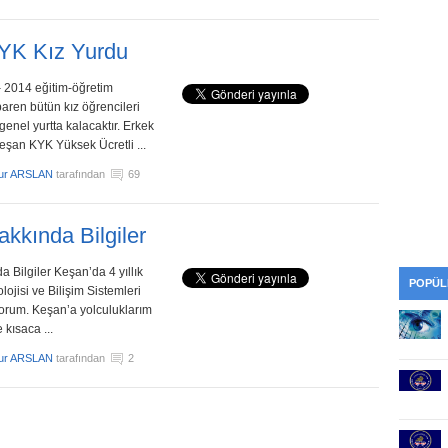
YK Kız Yurdu
2014 eğitim-öğretim
aren bütün kız öğrencileri
genel yurtta kalacaktır. Erkek
Keşan KYK Yüksek Ücretli ...
ur ARSLAN
tarafından
69
kkında Bilgiler
Bilgiler Keşan’da 4 yıllık
POPÜL
lojisi ve Bilişim Sistemleri
rum. Keşan’a yolculuklarım
 kısaca ...
ur ARSLAN
tarafından
2