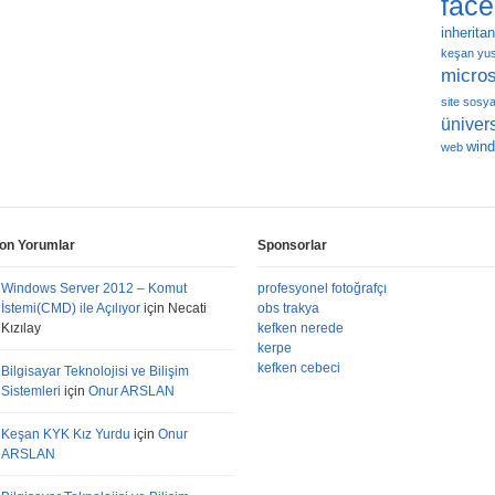
fac
inherita
keşan yus
micros
site
sosya
ünivers
win
web
on Yorumlar
Sponsorlar
Windows Server 2012 – Komut
profesyonel fotoğrafçı
İstemi(CMD) ile Açılıyor
için
Necati
obs trakya
Kızılay
kefken nerede
kerpe
kefken cebeci
Bilgisayar Teknolojisi ve Bilişim
Sistemleri
için
Onur ARSLAN
Keşan KYK Kız Yurdu
için
Onur
ARSLAN