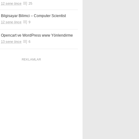
12 sene önce
25
Bilgisayar Bilimci – Computer Scientist
12 sene önce
9
Opencart ve WordPress www Yönlendirme
13 sene önce
6
REKLAMLAR