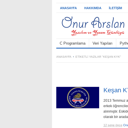
ANASAYFA
HAKKIMDA
İLETIŞIM
C Programlama
Veri Yapıları
Pyth
ANASAYFA
ETIKETLI YAZILAR "KEŞAN KYK"
Keşan KY
2013 Temmuz ayı
erkek öğrenciler
alınmıştır. Eski
olarak bir arada
12 sene önce
On